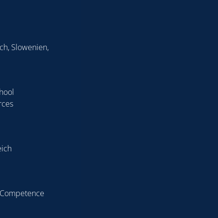
ch, Slowenien,
chool
rces
eich
 & Competence