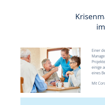
Krisenm
im
Einer d
Manager
Projekt
einige a
eines B
Mit Cor