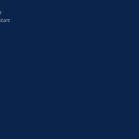
H
stant